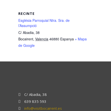
RECINTE
Església Parroquial Ntra. Sra. de
l’Assumpció
C/ Abadia, 38
Bocairent
,
Valencia
46880
Espanya
+ Mapa
de Google
C/ Abadia, 38
639 835 593
info@visitbocairent.es