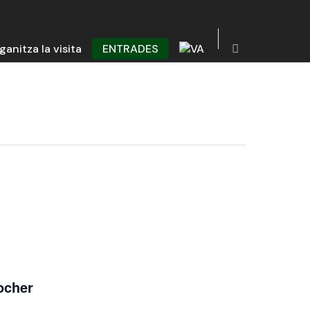
ganitza la visita
ENTRADES
locher