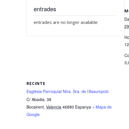
entrades
M
Da
entrades are no longer available
29
Ho
12
Co
3,
RECINTE
Església Parroquial Ntra. Sra. de l’Assumpció
C/ Abadia, 38
Bocairent
,
Valencia
46880
Espanya
+ Mapa de
Google