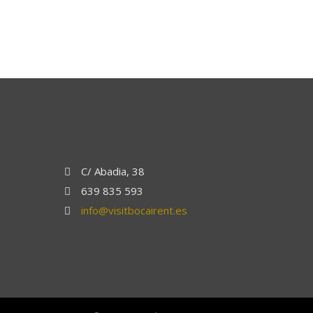
C/ Abadia, 38
639 835 593
info@visitbocairent.es