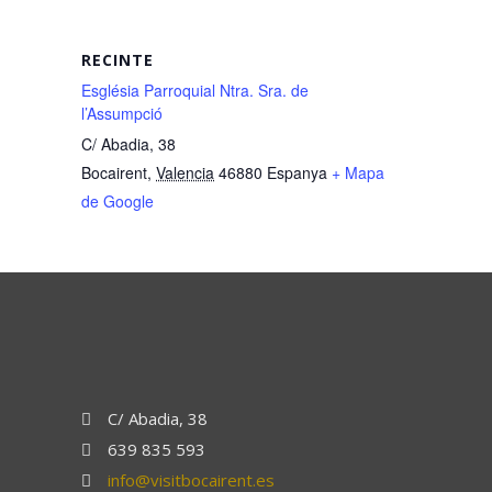
RECINTE
Església Parroquial Ntra. Sra. de
l’Assumpció
C/ Abadia, 38
Bocairent
,
Valencia
46880
Espanya
+ Mapa
de Google
C/ Abadia, 38
639 835 593
info@visitbocairent.es