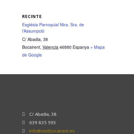
RECINTE
Església Parroquial Ntra. Sra. de
l’Assumpció
C/ Abadia, 38
Bocairent
,
Valencia
46880
Espanya
+ Mapa
de Google
C/ Abadia, 38
639 835 593
info@visitbocairent.es