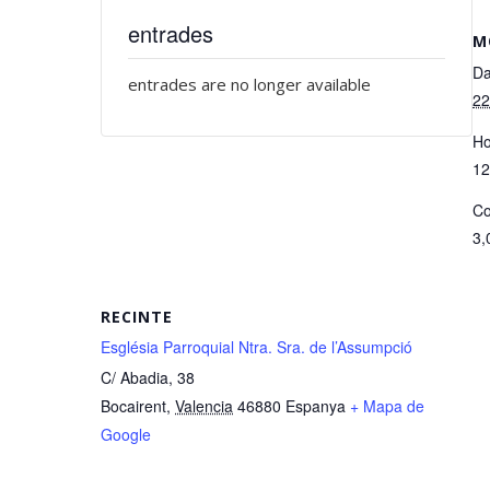
entrades
M
Da
entrades are no longer available
22
Ho
12
Co
3,
RECINTE
Església Parroquial Ntra. Sra. de l’Assumpció
C/ Abadia, 38
Bocairent
,
Valencia
46880
Espanya
+ Mapa de
Google