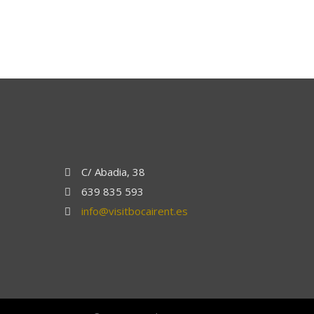
C/ Abadia, 38
639 835 593
info@visitbocairent.es