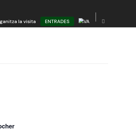
ganitza la visita
ENTRADES
locher