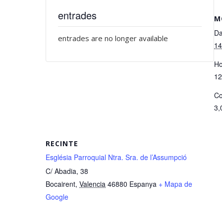
entrades
M
Da
entrades are no longer available
14
Ho
12
Co
3,
RECINTE
Església Parroquial Ntra. Sra. de l’Assumpció
C/ Abadia, 38
Bocairent
,
Valencia
46880
Espanya
+ Mapa de
Google