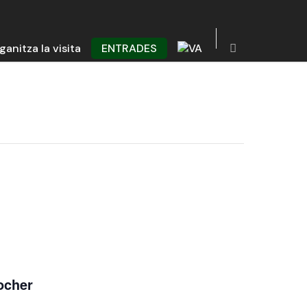
ganitza la visita
ENTRADES
locher