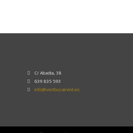
C/ Abadia, 38
639 835 593
info@visitbocairent.es