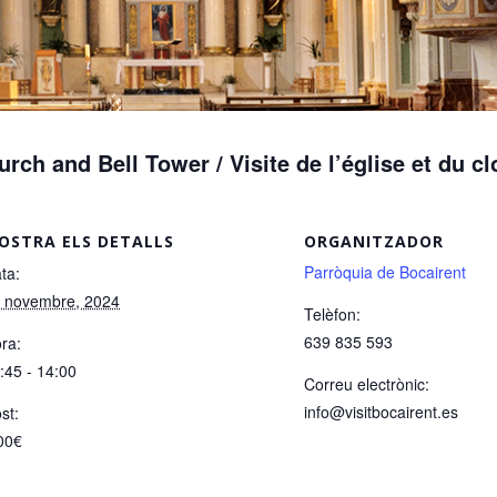
urch and Bell Tower / Visite de l’église et du c
OSTRA ELS DETALLS
ORGANITZADOR
Parròquia de Bocairent
ta:
 novembre, 2024
Telèfon:
639 835 593
ra:
:45 - 14:00
Correu electrònic:
info@visitbocairent.es
st:
00€