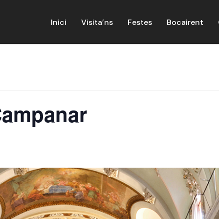
Inici
Visita’ns
Festes
Bocairent
 Campanar