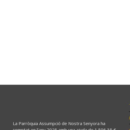
La Parròquia Assumpció de Nostra Senyora ha
comptat en l’any 2025 amb una ajuda de 1.506,35 €