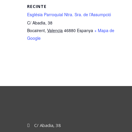
RECINTE
Església Parroquial Ntra. Sra. de l’Assumpció
C/ Abadia, 38
Bocairent
,
Valencia
46880
Espanya
+ Mapa de
Google
C/ Abadia, 38