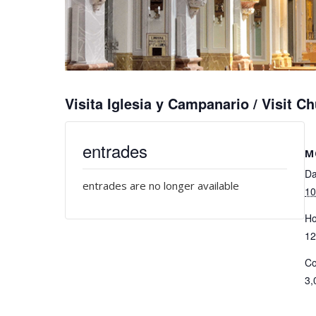
Visita Iglesia y Campanario / Visit Ch
entrades
M
Da
entrades are no longer available
10
Ho
12
Co
3,