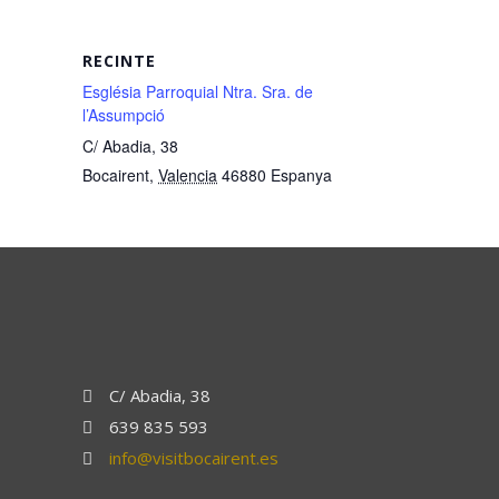
RECINTE
Església Parroquial Ntra. Sra. de
l’Assumpció
C/ Abadia, 38
Bocairent
,
Valencia
46880
Espanya
C/ Abadia, 38
639 835 593
info@visitbocairent.es