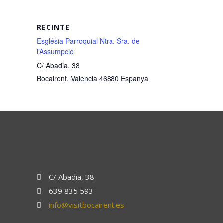
RECINTE
Església Parroquial Ntra. Sra. de
l’Assumpció
C/ Abadia, 38
Bocairent
,
Valencia
46880
Espanya
C/ Abadia, 38
639 835 593
info@visitbocairent.es