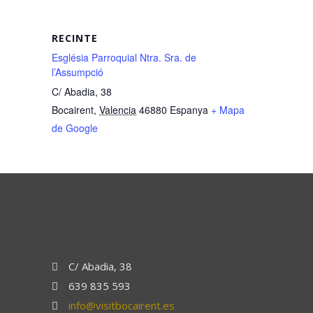
RECINTE
Església Parroquial Ntra. Sra. de
l’Assumpció
C/ Abadia, 38
Bocairent
,
Valencia
46880
Espanya
+ Mapa
de Google
C/ Abadia, 38
639 835 593
info@visitbocairent.es