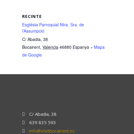
RECINTE
Església Parroquial Ntra. Sra. de
l’Assumpció
C/ Abadia, 38
Bocairent
,
Valencia
46880
Espanya
+ Mapa
de Google
C/ Abadia, 38
639 835 593
info@visitbocairent.es