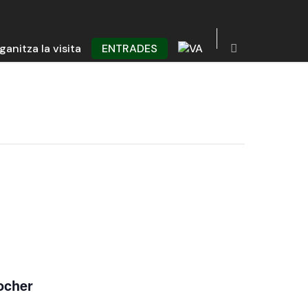
ganitza la visita
ENTRADES
locher