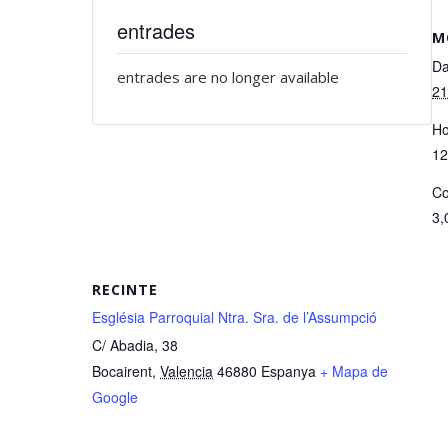
entrades
M
Da
entrades are no longer available
21
Ho
12
Co
3,
RECINTE
Església Parroquial Ntra. Sra. de l’Assumpció
C/ Abadia, 38
Bocairent
,
Valencia
46880
Espanya
+ Mapa de
Google