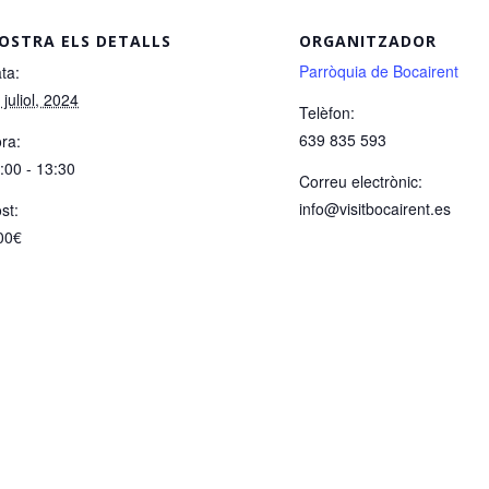
OSTRA ELS DETALLS
ORGANITZADOR
Parròquia de Bocairent
ta:
 juliol, 2024
Telèfon:
639 835 593
ra:
:00 - 13:30
Correu electrònic:
info@visitbocairent.es
st:
00€