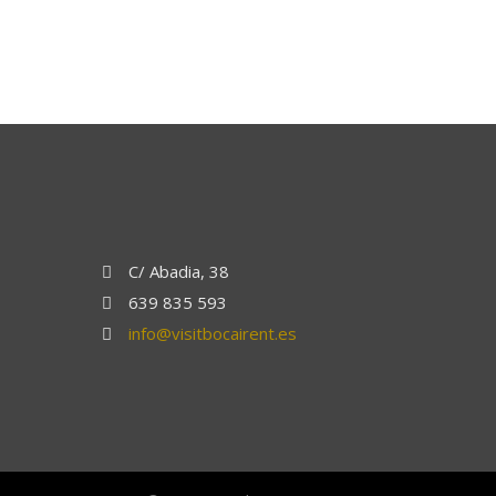
C/ Abadia, 38
639 835 593
info@visitbocairent.es