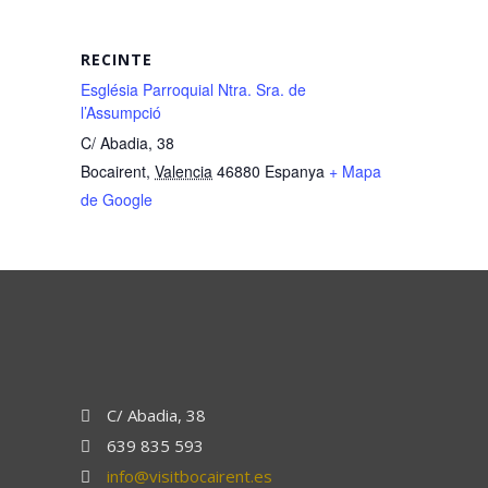
RECINTE
Església Parroquial Ntra. Sra. de
l’Assumpció
C/ Abadia, 38
Bocairent
,
Valencia
46880
Espanya
+ Mapa
de Google
C/ Abadia, 38
639 835 593
info@visitbocairent.es