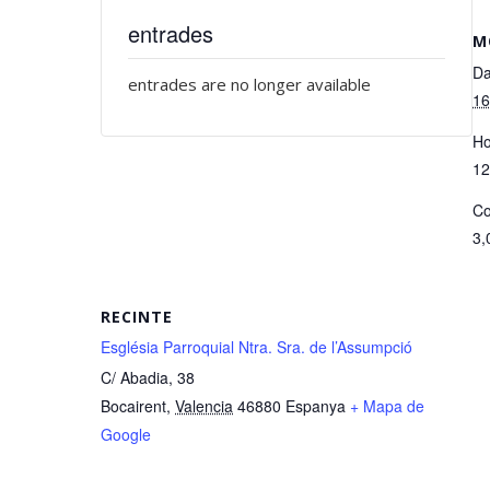
entrades
M
Da
entrades are no longer available
16
Ho
12
Co
3,
RECINTE
Església Parroquial Ntra. Sra. de l’Assumpció
C/ Abadia, 38
Bocairent
,
Valencia
46880
Espanya
+ Mapa de
Google