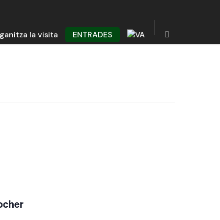
ganitza la visita
ENTRADES
locher