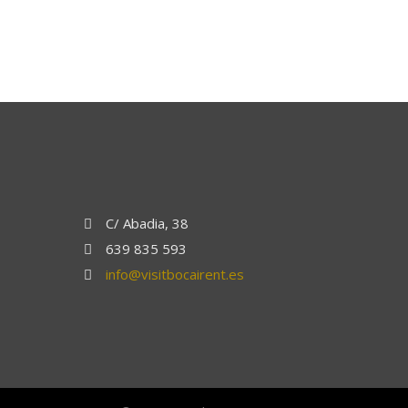
C/ Abadia, 38
639 835 593
info@visitbocairent.es