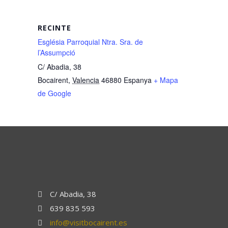
RECINTE
Església Parroquial Ntra. Sra. de
l’Assumpció
C/ Abadia, 38
Bocairent
,
Valencia
46880
Espanya
+ Mapa
de Google
C/ Abadia, 38
639 835 593
info@visitbocairent.es