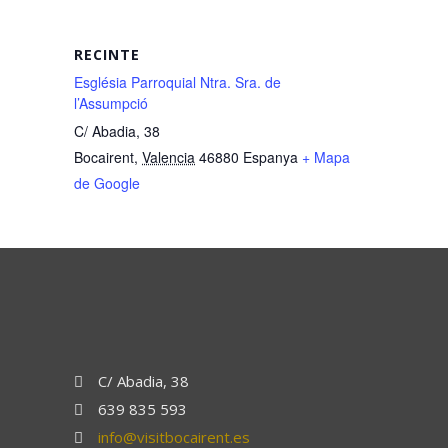
RECINTE
Església Parroquial Ntra. Sra. de
l’Assumpció
C/ Abadia, 38
Bocairent
,
Valencia
46880
Espanya
+ Mapa
de Google
C/ Abadia, 38
639 835 593
info@visitbocairent.es