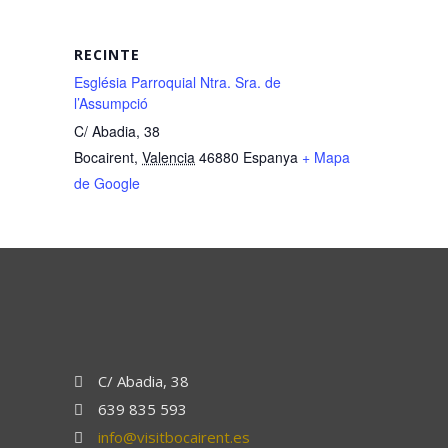
RECINTE
Església Parroquial Ntra. Sra. de
l’Assumpció
C/ Abadia, 38
Bocairent
,
Valencia
46880
Espanya
+ Mapa
de Google
C/ Abadia, 38
639 835 593
info@visitbocairent.es