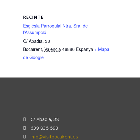
RECINTE
Església Parroquial Ntra. Sra. de
l’Assumpció
C/ Abadia, 38
Bocairent
,
Valencia
46880
Espanya
+ Mapa
de Google
C/ Abadia, 38
639 835 593
info@visitbocairent.es