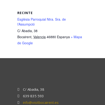
RECINTE
Església Parroquial Ntra. Sra. de
l’Assumpció
C/ Abadia, 38
Bocairent
,
Valencia
46880
Espanya
+ Mapa
de Google
C/ Abadia, 38
639 835 593
info@visitbocairent.es