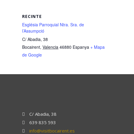
RECINTE
Església Parroquial Ntra. Sra. de
l’Assumpció
C/ Abadia, 38
Bocairent
,
Valencia
46880
Espanya
+ Mapa
de Google
C/ Abadia, 38
639 835 593
info@visitbocairent.es