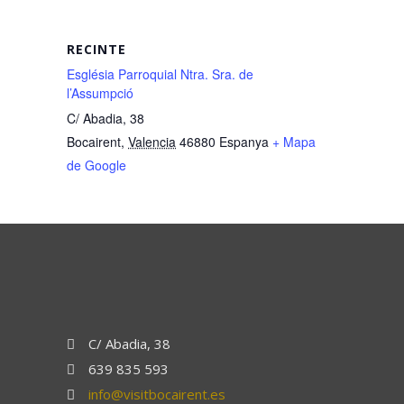
RECINTE
Església Parroquial Ntra. Sra. de
l’Assumpció
C/ Abadia, 38
Bocairent
,
Valencia
46880
Espanya
+ Mapa
de Google
C/ Abadia, 38
639 835 593
info@visitbocairent.es