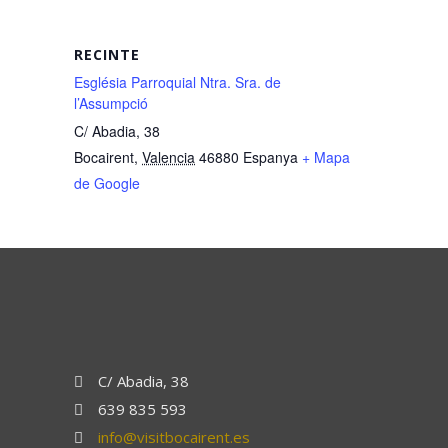
RECINTE
Església Parroquial Ntra. Sra. de
l’Assumpció
C/ Abadia, 38
Bocairent
,
Valencia
46880
Espanya
+ Mapa
de Google
C/ Abadia, 38
639 835 593
info@visitbocairent.es