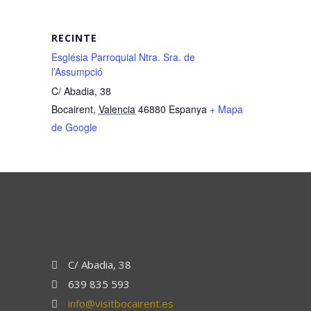
RECINTE
Església Parroquial Ntra. Sra. de
l’Assumpció
C/ Abadia, 38
Bocairent
,
Valencia
46880
Espanya
+ Mapa
de Google
C/ Abadia, 38
639 835 593
info@visitbocairent.es