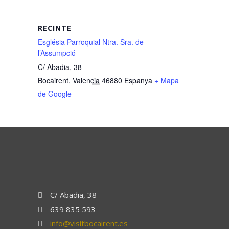
RECINTE
Església Parroquial Ntra. Sra. de
l’Assumpció
C/ Abadia, 38
Bocairent
,
Valencia
46880
Espanya
+ Mapa
de Google
C/ Abadia, 38
639 835 593
info@visitbocairent.es