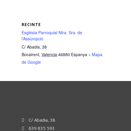
RECINTE
Església Parroquial Ntra. Sra. de
l’Assumpció
C/ Abadia, 38
Bocairent
,
Valencia
46880
Espanya
+ Mapa
de Google
C/ Abadia, 38
639 835 593