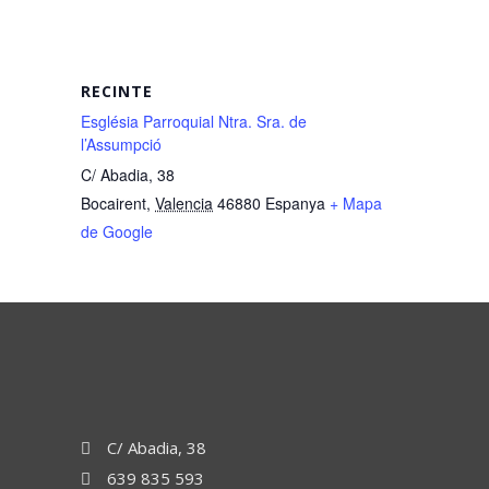
RECINTE
Església Parroquial Ntra. Sra. de
l’Assumpció
C/ Abadia, 38
Bocairent
,
Valencia
46880
Espanya
+ Mapa
de Google
C/ Abadia, 38
639 835 593