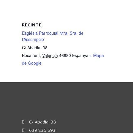
RECINTE
Església Parroquial Ntra. Sra. de
l’Assumpció
C/ Abadia, 38
Bocairent
,
Valencia
46880
Espanya
+ Mapa
de Google
C/ Abadia, 38
639 835 593