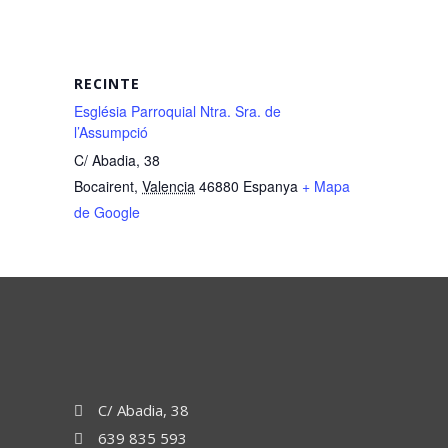
RECINTE
Església Parroquial Ntra. Sra. de
l’Assumpció
C/ Abadia, 38
Bocairent
,
Valencia
46880
Espanya
+ Mapa
de Google
C/ Abadia, 38
639 835 593