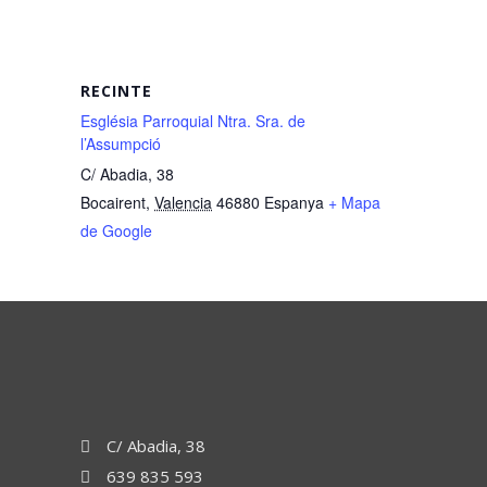
RECINTE
Església Parroquial Ntra. Sra. de
l’Assumpció
C/ Abadia, 38
Bocairent
,
Valencia
46880
Espanya
+ Mapa
de Google
C/ Abadia, 38
639 835 593