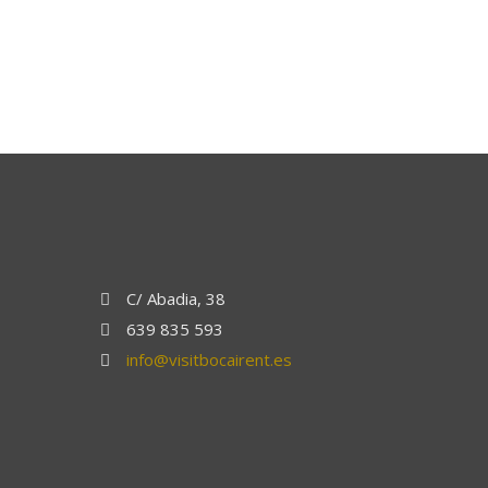
C/ Abadia, 38
639 835 593
info@visitbocairent.es