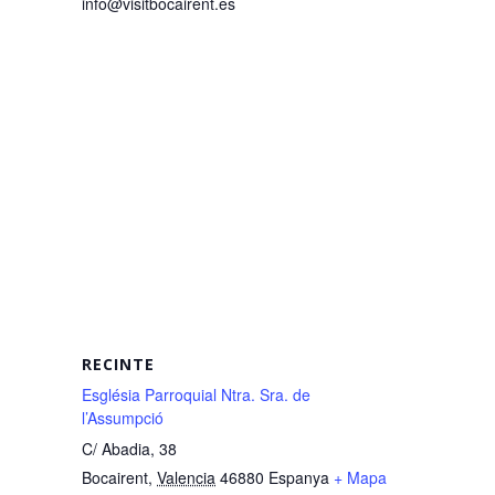
info@visitbocairent.es
RECINTE
Església Parroquial Ntra. Sra. de
l’Assumpció
C/ Abadia, 38
Bocairent
,
Valencia
46880
Espanya
+ Mapa