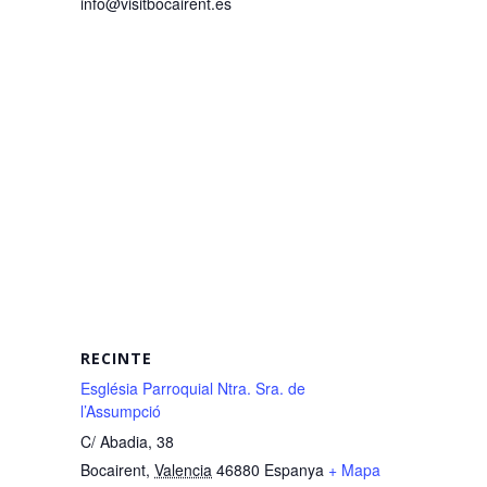
info@visitbocairent.es
RECINTE
Església Parroquial Ntra. Sra. de
l’Assumpció
C/ Abadia, 38
Bocairent
,
Valencia
46880
Espanya
+ Mapa