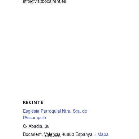
info@visitbocairent.es
RECINTE
Església Parroquial Ntra. Sra. de
l’Assumpció
C/ Abadia, 38
Bocairent
,
Valencia
46880
Espanya
+ Mapa