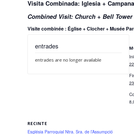
Visita Combinada: Iglesia + Campan
Combined Visit: Church + Bell Towe
Visite combinée : Église + Clocher + Musée P
entrades
M
Ini
entrades are no longer available
22
Fi
23
Co
8,
RECINTE
Església Parroquial Ntra. Sra. de l’Assumpció