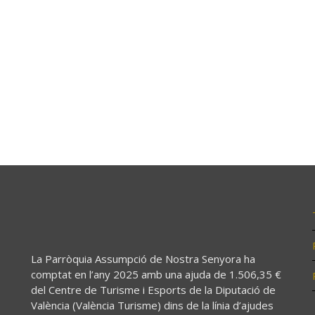
La Parròquia Assumpció de Nostra Senyora ha
comptat en l’any 2025 amb una ajuda de 1.506,35 €
del Centre de Turisme i Esports de la Diputació de
València (València Turisme) dins de la línia d’ajudes