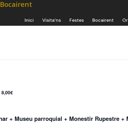
Inici
Visita’ns
Festes
Bocairent
Or
8,00€
nar + Museu parroquial + Monestir Rupestre 