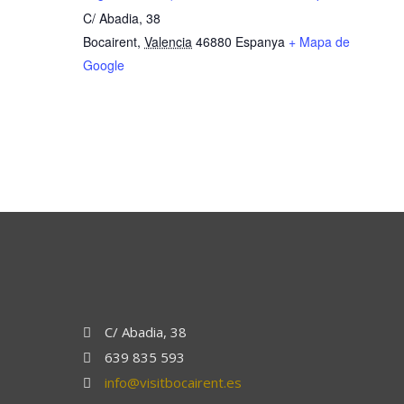
C/ Abadia, 38
Bocairent
,
Valencia
46880
Espanya
+ Mapa de
Google
C/ Abadia, 38
639 835 593
info@visitbocairent.es