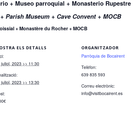
ario + Museo parroquial + Monasterio Rupestr
r + Parish Museum + Cave Convent + MOCB
aroissial + Monastère du Rocher + MOCB
OSTRA ELS DETALLS
ORGANITZADOR
Parròquia de Bocairent
ci:
 juliol, 2023 >> 11:30
Telèfon:
639 835 593
nalització:
 juliol, 2023 >> 13:30
Correu electrònic:
info@visitbocairent.es
st:
00€