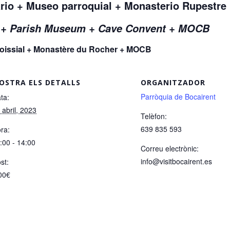
ario + Museo parroquial + Monasterio Rupestr
r + Parish Museum + Cave Convent + MOCB
aroissial + Monastère du Rocher + MOCB
OSTRA ELS DETALLS
ORGANITZADOR
Parròquia de Bocairent
ta:
 abril, 2023
Telèfon:
639 835 593
ra:
:00 - 14:00
Correu electrònic:
info@visitbocairent.es
st:
00€