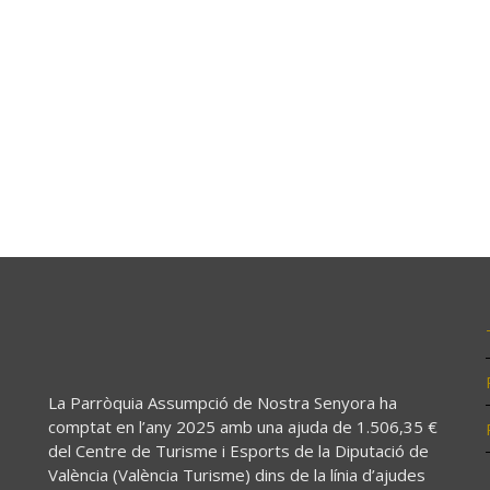
La Parròquia Assumpció de Nostra Senyora ha
comptat en l’any 2025 amb una ajuda de 1.506,35 €
del Centre de Turisme i Esports de la Diputació de
València (València Turisme) dins de la línia d’ajudes