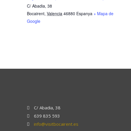
C/ Abadia, 38
Bocairent
,
Valencia
46880
Espanya
+ Mapa de
Google
C/ Abadia, 38
639 835 593
info@visitbocairent.es