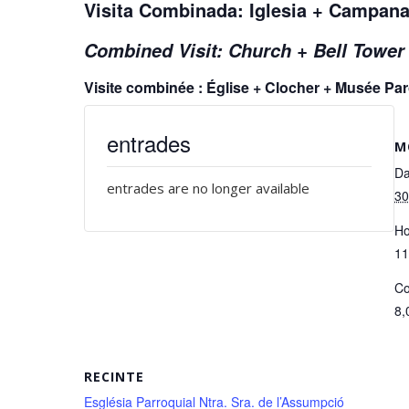
Visita Combinada: Iglesia + Campan
Combined Visit: Church + Bell Towe
Visite combinée : Église + Clocher + Musée P
entrades
M
Da
entrades are no longer available
30
Ho
11
Co
8,
RECINTE
Església Parroquial Ntra. Sra. de l’Assumpció