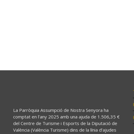
La Parròquia Assumpció de Nostra Senyora ha
comptat en l’any 2025 amb una ajuda de 1.506,35 €
del Centre de Turisme i Esports de la Diputació de
València (València Turisme) dins de la línia d’ajudes