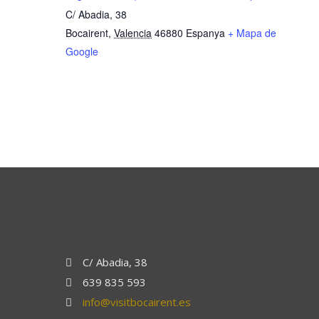
C/ Abadia, 38
Bocairent
,
Valencia
46880
Espanya
+ Mapa de
Google
C/ Abadia, 38
639 835 593
info@visitbocairent.es