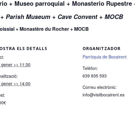
ario + Museo parroquial + Monasterio Rupestr
r + Parish Museum + Cave Convent + MOCB
aroissial + Monastère du Rocher + MOCB
OSTRA ELS DETALLS
ORGANITZADOR
Parròquia de Bocairent
ci:
 gener >> 11:30
Telèfon:
639 835 593
nalització:
 gener >> 14:00
Correu electrònic:
info@visitbocairent.es
st:
00€