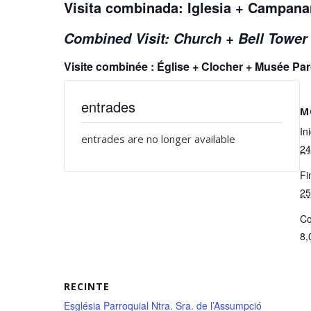
Visita combinada: Iglesia + Campan
Combined Visit: Church + Bell Towe
Visite combinée : Église + Clocher + Musée P
entrades
M
Ini
entrades are no longer available
24
Fi
25
Co
8,
RECINTE
Església Parroquial Ntra. Sra. de l’Assumpció