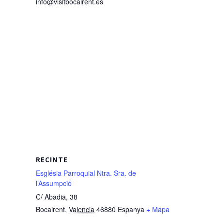
info@visitbocairent.es
RECINTE
Església Parroquial Ntra. Sra. de
l’Assumpció
C/ Abadia, 38
Bocairent
,
Valencia
46880
Espanya
+ Mapa