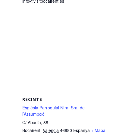
info@visitbocairent.es
RECINTE
Església Parroquial Ntra. Sra. de
l’Assumpció
C/ Abadia, 38
Bocairent
,
Valencia
46880
Espanya
+ Mapa