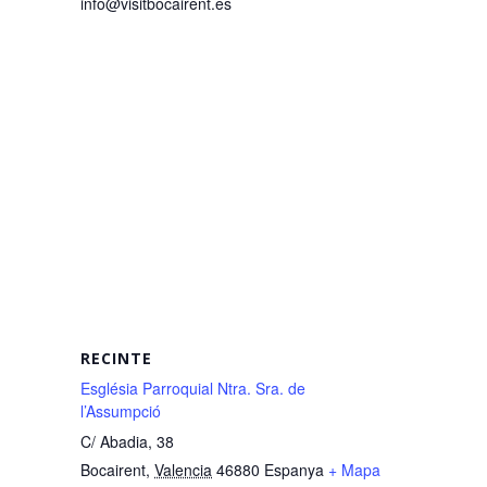
info@visitbocairent.es
RECINTE
Església Parroquial Ntra. Sra. de
l’Assumpció
C/ Abadia, 38
Bocairent
,
Valencia
46880
Espanya
+ Mapa