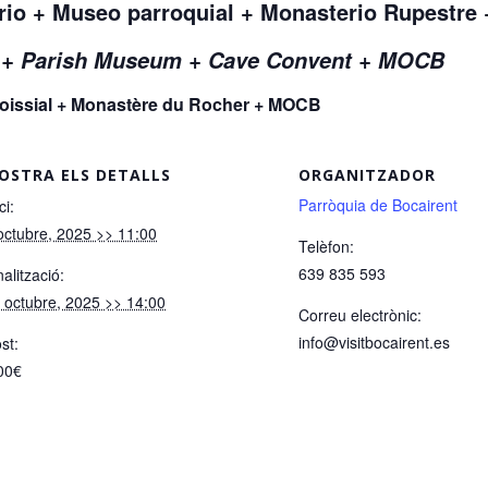
ario + Museo parroquial + Monasterio Rupestr
r + Parish Museum + Cave Convent + MOCB
aroissial + Monastère du Rocher + MOCB
OSTRA ELS DETALLS
ORGANITZADOR
Parròquia de Bocairent
ci:
octubre, 2025 >> 11:00
Telèfon:
639 835 593
nalització:
 octubre, 2025 >> 14:00
Correu electrònic:
info@visitbocairent.es
st:
00€