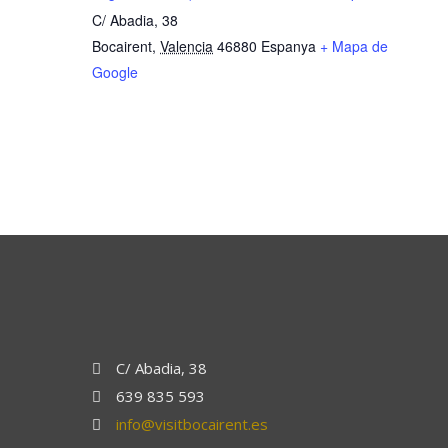
C/ Abadia, 38
Bocairent
,
Valencia
46880
Espanya
+ Mapa de
Google
C/ Abadia, 38
639 835 593
info@visitbocairent.es