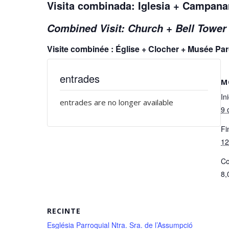
Visita combinada: Iglesia + Campan
Combined Visit: Church + Bell Towe
Visite combinée : Église + Clocher + Musée P
entrades
M
Ini
entrades are no longer available
9 
Fi
12
Co
8,
RECINTE
Església Parroquial Ntra. Sra. de l’Assumpció