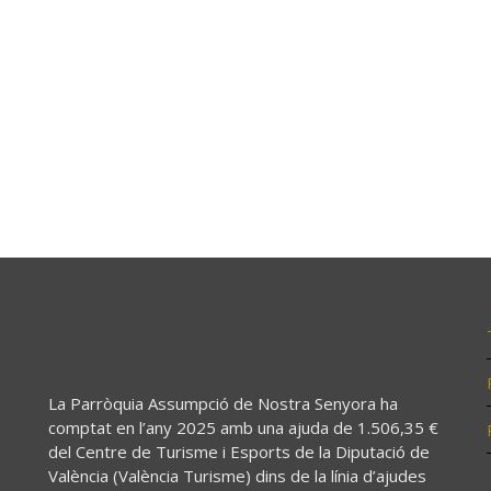
La Parròquia Assumpció de Nostra Senyora ha
comptat en l’any 2025 amb una ajuda de 1.506,35 €
del Centre de Turisme i Esports de la Diputació de
València (València Turisme) dins de la línia d’ajudes