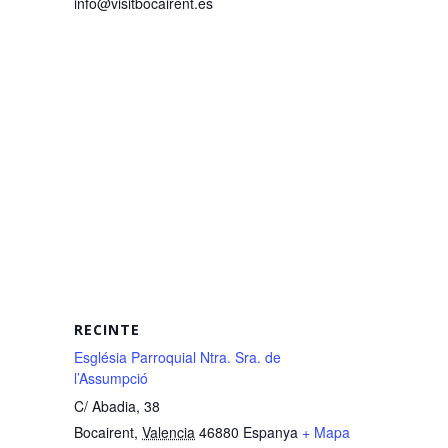
info@visitbocairent.es
RECINTE
Església Parroquial Ntra. Sra. de
l’Assumpció
C/ Abadia, 38
Bocairent
,
Valencia
46880
Espanya
+ Mapa