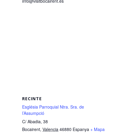
info@visitbocairent.es
RECINTE
Església Parroquial Ntra. Sra. de
l’Assumpció
C/ Abadia, 38
Bocairent
,
Valencia
46880
Espanya
+ Mapa