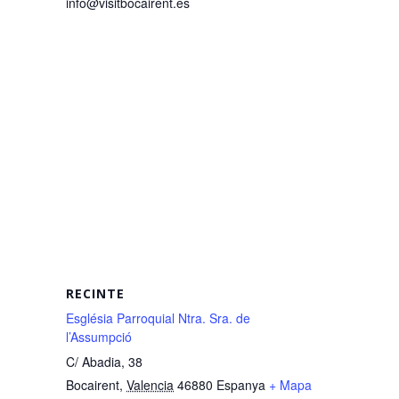
info@visitbocairent.es
RECINTE
Església Parroquial Ntra. Sra. de
l’Assumpció
C/ Abadia, 38
Bocairent
,
Valencia
46880
Espanya
+ Mapa