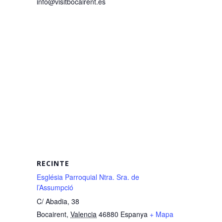
info@visitbocairent.es
RECINTE
Església Parroquial Ntra. Sra. de
l’Assumpció
C/ Abadia, 38
Bocairent
,
Valencia
46880
Espanya
+ Mapa