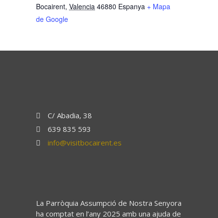
Bocairent
,
Valencia
46880
Espanya
+ Mapa
de Google
C/ Abadia, 38
639 835 593
info@visitbocairent.es
La Parròquia Assumpció de Nostra Senyora
ha comptat en l’any 2025 amb una ajuda de