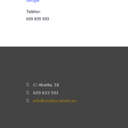
Google
Telèfon:
639 835 593
C/ Abadia, 38
639 835 593
info@visitbocairent.es