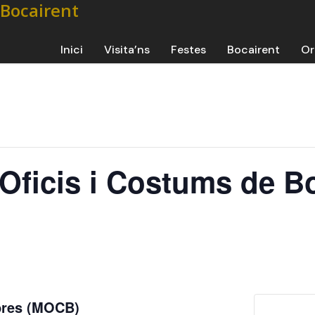
Inici
Visita’ns
Festes
Bocairent
Or
’Oficis i Costums de B
mbres (MOCB)