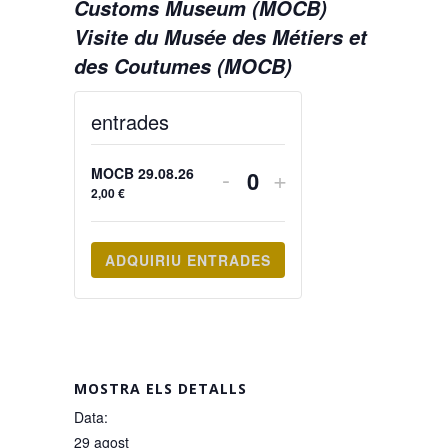
Customs Museum (MOCB)
Visite du Musée des Métiers et
des Coutumes (MOCB)
entrades
DECREASE
INCREASE
-
+
MOCB 29.08.26
Quantity
2,00
€
TICKET
TICKET
QUANTITY
QUANTITY
FOR
FOR
ADQUIRIU ENTRADES
MOCB
MOCB
29.08.26
29.08.26
MOSTRA ELS DETALLS
Data:
29 agost