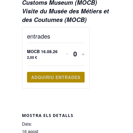
Customs Museum (MOCB)
Visite du Musée des Métiers et
des Coutumes (MOCB)
entrades
DECREASE
INCREASE
-
+
MOCB 16.08.26
Quantity
2,00
€
TICKET
TICKET
QUANTITY
QUANTITY
FOR
FOR
ADQUIRIU ENTRADES
MOCB
MOCB
16.08.26
16.08.26
MOSTRA ELS DETALLS
Data:
16 agost