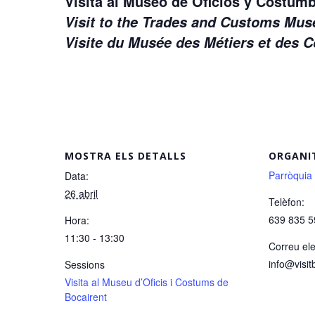
Visita al Museo de Oficios y Costu
Visit to the Trades and Customs M
Visite du Musée des Métiers et des
MOSTRA ELS DETALLS
ORGANI
Parròquia
Data:
26 abril
Telèfon:
639 835 5
Hora:
11:30 - 13:30
Correu ele
info@visit
Sessions
Visita al Museu d’Oficis i Costums de
Bocairent