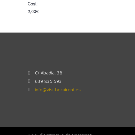
Cost:
2,00€
C/ Abadia, 38
639 835 593
info@visitbocairent.es