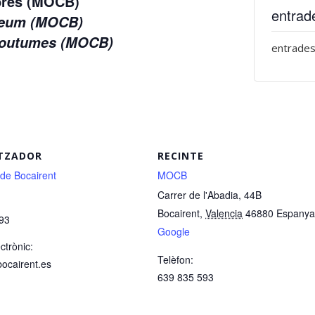
mbres (MOCB)
entrad
useum (MOCB)
 Coutumes (MOCB)
entrades
TZADOR
RECINTE
 de Bocairent
MOCB
Carrer de l'Abadia, 44B
Bocairent
,
Valencia
46880
Espanya
93
Google
ctrònic:
Telèfon:
bocairent.es
639 835 593